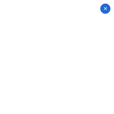
✕
育
资讯中心
联系我们
登录平台
4小时销量
米兰体育
专业 · 信赖 · 安全
立即注册