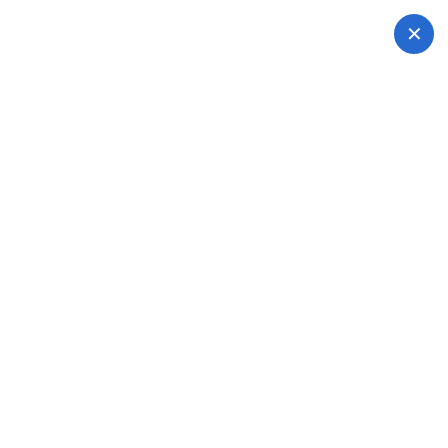
✕
育
资讯中心
联系我们
登录平台
火箭技术，助力
米兰体育
专业 · 信赖 · 安全
立即注册