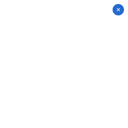
登录平台
✕
标签云列表
按标签聚合浏览相关文章
米兰体育平台 - 美国半导体出口新规出炉，全球科技格